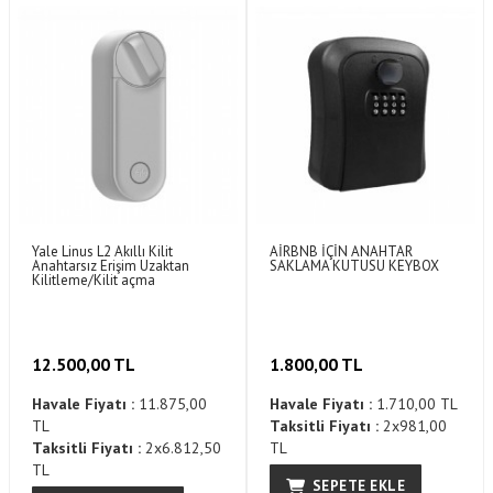
Yale Linus L2 Akıllı Kilit
AİRBNB İÇİN ANAHTAR
Anahtarsız Erişim Uzaktan
SAKLAMA KUTUSU KEYBOX
Kilitleme/Kilit açma
12.500,00 TL
1.800,00 TL
Havale Fiyatı :
11.875,00
Havale Fiyatı :
1.710,00 TL
TL
Taksitli Fiyatı :
2x981,00
Taksitli Fiyatı :
2x6.812,50
TL
TL
SEPETE EKLE