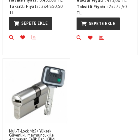
Havale Fiyatı :
8.455,00 TL
Havale Fiyatı :
475,00 TL
Taksitli Fiyatı :
2x4.850,50
Taksitli Fiyatı :
2x272,50
TL
TL
SEPETE EKLE
SEPETE EKLE
Mul-T-Lock Mt5+ Yüksek
Güvenlikli Maymuncuk ile
Açılmayan Çelik Kapı Kilidi